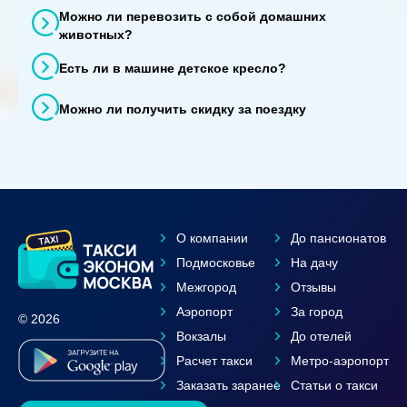
Можно ли перевозить с собой домашних
животных?
Есть ли в машине детское кресло?
Можно ли получить скидку за поездку
О компании
До пансионатов
Подмосковье
На дачу
Межгород
Отзывы
Аэропорт
За город
© 2026
Вокзалы
До отелей
Расчет такси
Метро-аэропорт
Заказать заранее
Статьи о такси