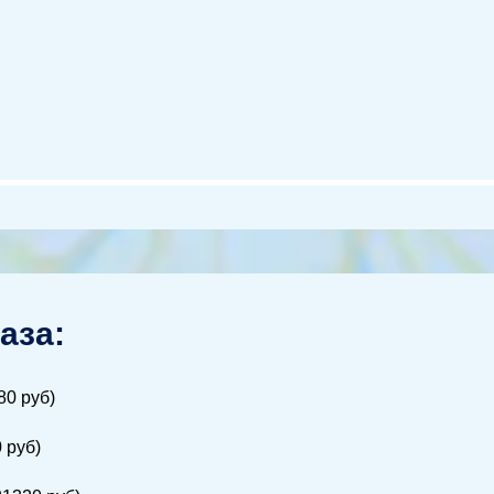
аза:
80 руб)
 руб)