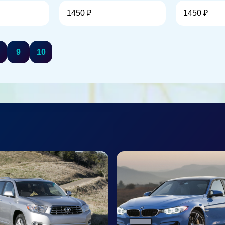
1450 ₽
1450 ₽
9
10