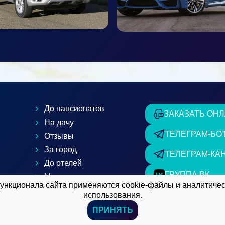
До пансионатов
ЗАКАЗАТЬ ОН
На дачу
ТЕЛЕГРАМ-БО
Отзывы
За город
ТЕЛЕГРАМ-КА
До отелей
ГРУППА ВК
Метро-аэропорт
нкционала сайта применяются cookie-файлы и аналитически
е
Статьи о такси
использования.
ПРИНЯТЬ