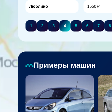
Люблино
1550 ₽
1
2
3
4
5
6
7
8
Примеры машин