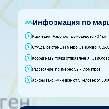
Информация по марш
Куда едем: Аэропорт Домодедово - 37 км.
Откуда: от станции метро Свиблово (СВАО
Координаты точки отправления (Свиблово)
Расстояние: примерно 52 километров
арифы такси-минивэн от 5 человек от 3000