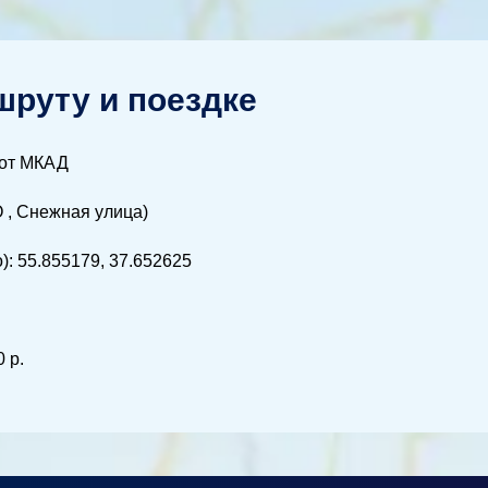
руту и поездке
 от МКАД
 , Снежная улица)
: 55.855179, 37.652625
 р.