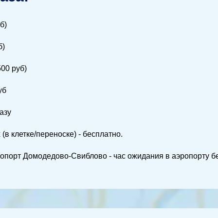
б)
б)
500 руб)
уб
азу
в клетке/переноске) - бесплатно.
опорт Домодедово-Свиблово - час ожидания в аэропорту б