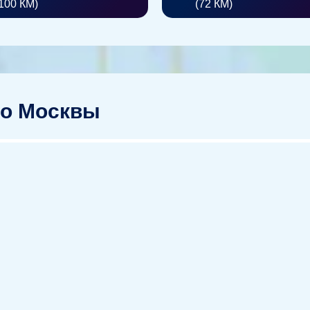
100 КМ)
(72 КМ)
 до Москвы