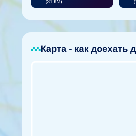
(31 КМ)
(
Карта - как доехать