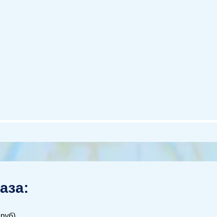
аза:
 руб)